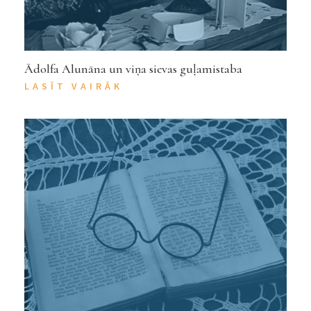
Ādolfa Alunāna un viņa sievas guļamistaba
LASĪT VAIRĀK