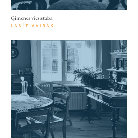
Ģimenes viesistaba
LASĪT VAIRĀK