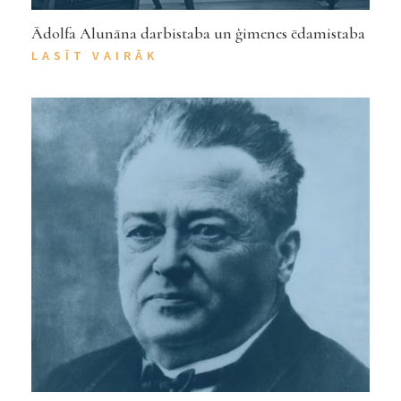
Ādolfa Alunāna darbistaba un ģimenes ēdamistaba
LASĪT VAIRĀK