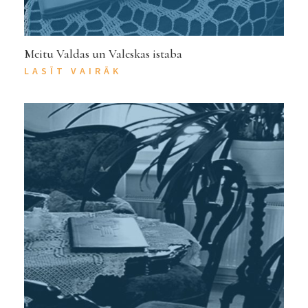
Meitu Valdas un Valeskas istaba
LASĪT VAIRĀK