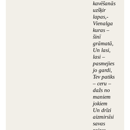
kavēšanās
uzšķir
lapas,-
Vienalga
kuras –
šinī
grāmatā,
Un lasi,
lasi –
pasmejies
jo gardi,
Tev patiks
– ceru –
dažs no
maniem
jokiem
Un drīzi
aizmirsīsi
savas