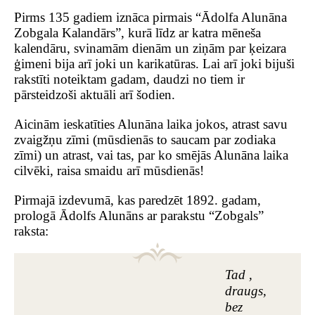
Pirms 135 gadiem iznāca pirmais “Ādolfa Alunāna
Zobgala Kalandārs”, kurā līdz ar katra mēneša
kalendāru, svinamām dienām un ziņām par ķeizara
ģimeni bija arī joki un karikatūras. Lai arī joki bijuši
rakstīti noteiktam gadam, daudzi no tiem ir
pārsteidzoši aktuāli arī šodien.
Aicinām ieskatīties Alunāna laika jokos, atrast savu
zvaigžņu zīmi (mūsdienās to saucam par zodiaka
zīmi) un atrast, vai tas, par ko smējās Alunāna laika
cilvēki, raisa smaidu arī mūsdienās!
Pirmajā izdevumā, kas paredzēt 1892. gadam,
prologā Ādolfs Alunāns ar parakstu “Zobgals”
raksta:
Tad ,
draugs,
bez