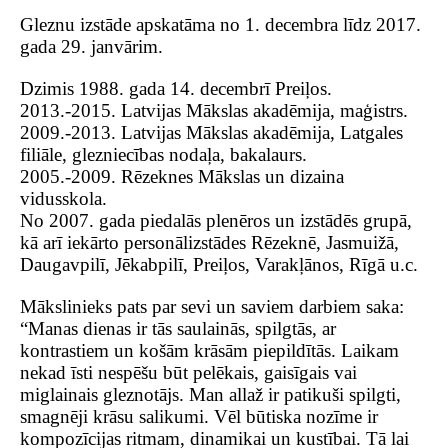
Gleznu izstāde apskatāma no 1. decembra līdz 2017.
gada 29. janvārim.
Dzimis 1988. gada 14. decembrī Preiļos.
2013.-2015. Latvijas Mākslas akadēmija, maģistrs.
2009.-2013. Latvijas Mākslas akadēmija, Latgales
filiāle, glezniecības nodaļa, bakalaurs.
2005.-2009. Rēzeknes Mākslas un dizaina
vidusskola.
No 2007. gada piedalās plenēros un izstādēs grupā,
kā arī iekārto personālizstādes Rēzeknē, Jasmuižā,
Daugavpilī, Jēkabpilī, Preiļos, Varakļānos, Rīgā u.c.
Mākslinieks pats par sevi un saviem darbiem saka:
“Manas dienas ir tās saulainās, spilgtās, ar
kontrastiem un košām krāsām piepildītās. Laikam
nekad īsti nespēšu būt pelēkais, gaisīgais vai
miglainais gleznotājs. Man allaž ir patikuši spilgti,
smagnēji krāsu salikumi. Vēl būtiska nozīme ir
kompozīcijas ritmam, dinamikai un kustībai. Tā lai