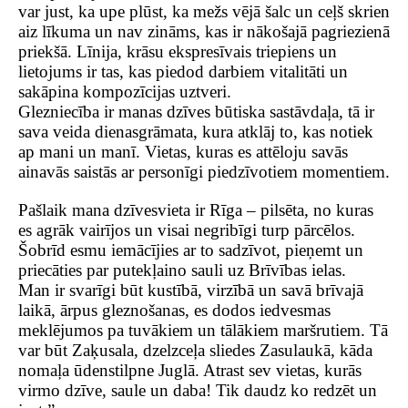
var just, ka upe plūst, ka mežs vējā šalc un ceļš skrien
aiz līkuma un nav zināms, kas ir nākošajā pagriezienā
priekšā. Līnija, krāsu ekspresīvais triepiens un
lietojums ir tas, kas piedod darbiem vitalitāti un
sakāpina kompozīcijas uztveri.
Glezniecība ir manas dzīves būtiska sastāvdaļa, tā ir
sava veida dienasgrāmata, kura atklāj to, kas notiek
ap mani un manī. Vietas, kuras es attēloju savās
ainavās saistās ar personīgi piedzīvotiem momentiem.
Pašlaik mana dzīvesvieta ir Rīga – pilsēta, no kuras
es agrāk vairījos un visai negribīgi turp pārcēlos.
Šobrīd esmu iemācījies ar to sadzīvot, pieņemt un
priecāties par putekļaino sauli uz Brīvības ielas.
Man ir svarīgi būt kustībā, virzībā un savā brīvajā
laikā, ārpus gleznošanas, es dodos iedvesmas
meklējumos pa tuvākiem un tālākiem maršrutiem. Tā
var būt Zaķusala, dzelzceļa sliedes Zasulaukā, kāda
nomaļa ūdenstilpne Juglā. Atrast sev vietas, kurās
virmo dzīve, saule un daba! Tik daudz ko redzēt un