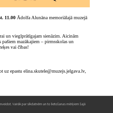
t. 11.00
Ādolfa Alunāna memoriālajā muzejā
drai un vieglprātīgajam sienāzim. Aicinām
ts pašiem mazākajiem – pirmsskolas un
eķes vai čības!
ot uz epastu elina.skutele@muzejs.jelgava.lv,
ilnveidot. Vairāk par sīkdatnēm un to lietošanas mērķiem šajā
ilnveidot. Vairāk par sīkdatnēm un to lietošanas mērķiem šajā