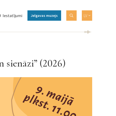
Iestatījumi
LV
Jelgavas muzejs
n sienāzi” (2026)