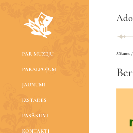
Ādol
PAR MUZEJU
Sākums
Bēr
PAKALPOJUMI
JAUNUMI
IZSTĀDES
PASĀKUMI
KONTAKTI