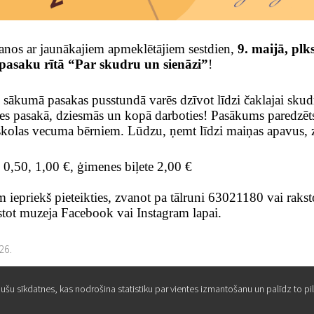
anos ar jaunākajiem apmeklētājiem sestdien,
9. maijā, plks
pasaku rītā “Par skudru un sienāzi”
!
 sākumā pasakas pusstundā varēs dzīvot līdzi čaklajai sku
ies pasakā, dziesmās un kopā darboties! Pasākums paredzē
kolas vecuma bērniem.
Lūdzu, ņemt līdzi maiņas apavus, z
: 0,50, 1,00 €, ģimenes biļete 2,00 €
 iepriekš pieteikties, zvanot pa tālruni 63021180 vai rakst
stot muzeja Facebook vai Instagram lapai.
26.
o pušu sīkdatnes, kas nodrošina statistiku par vientes izmantošanu un palīdz to p
o pušu sīkdatnes, kas nodrošina statistiku par vientes izmantošanu un palīdz to p