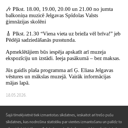
🎶 Plkst. 18.00, 19.00, 20.00 un 21.00 no jumta
balkoniņa muzicē Jelgavas Spīdolas Valsts
ģimnāzijas skolēni
🎸 Plkst. 21.30 “Viena vieta uz brieža vēl brīva!” jeb
Pēdējā sadziedāšanās pusstunda.
Apmeklētājiem būs iespēja apskatīt arī muzeja
ekspozīciju un izstādi. Ieeja pasākumā – bez maksas.
Jūs gaidīs plaša programma arī Ģ. Eliasa Jelgavas
vēstures un mākslas muzejā. Vairāk informācijas
mājas lapā.
18.05.2026.
Šajā tīmekļvietnē tiek izmantotas sīkdatnes, ieskaitot arī trešo pušu
Šajā tīmekļvietnē tiek izmantotas sīkdatnes, ieskaitot arī trešo pušu
sīkdatnes, kas nodrošina statistiku par vientes izmantošanu un palīdz to
sīkdatnes, kas nodrošina statistiku par vientes izmantošanu un palīdz to