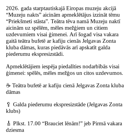
2026. gada starptautiskajā Eiropas muzeju akcijā
“Muzeju nakts” aicinām apmeklētājus izzināt tēmu
“Priekšmeti stāsta”.
Teātra tēva namā Muzeju naktī
aicinām uz spēlēm, mēles mežģiem un citiem
uzdevumiem visai ģimenei. Arī šogad visa vakara
gaitā teātra bufetē ar kafiju cienās Jelgavas Zonta
kluba dāmas, kuras piedāvās arī apskatīt galda
piederumu ekspresizstādi.
Apmeklētājiem iespēja piedalīties nodarbībās visai
ģimenei: spēlēs, mēles mežģos un citos uzdevumos.
☕ Teātra bufetē ar kafiju cienā Jelgavas Zonta kluba
dāmas
🥄 Galda piederumu ekspresizstāde (Jelgavas Zonta
klubs)
🎸 Plkst. 17.00 “Brauciet lēnām!” jeb Pirmā vakara
dziesma