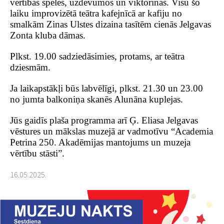
vērtībās spēlēs, uzdevumos un viktorīnās. Visu šo
laiku improvizētā teātra kafejnīcā ar kafiju no
smalkām Zinas Ulstes dizaina tasītēm cienās Jelgavas
Zonta kluba dāmas.
Plkst. 19.00 sadziedāsimies, protams, ar teātra
dziesmām.
Ja laikapstākļi būs labvēlīgi, plkst. 21.30 un 23.00
no jumta balkoniņa skanēs Alunāna kuplejas.
Jūs gaidīs plaša programma arī Ģ. Eliasa Jelgavas
vēstures un mākslas muzejā ar vadmotīvu “Academia
Petrina 250. Akadēmijas mantojums un muzeja
vērtību stāsti”.
16.05.2025.