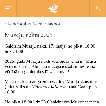
Sākums
Pasākumi
Muzeju nakts 2025
Muzeju nakts 2025
Gaidīsim Muzeju naktī, 17. maijā, no plkst. 18.00
līdz 23.00!
2025. gada Muzeju nakts vienojošā tēma ir “Mūsu
vērtību stāsti”, Alunāna muzejā ieskatīsimies teātra
vērtībā no garderobes līdz skatuvei!
Vakaru sāksim ar gleznu izstādes “Mirkļa skaistums”
(Inita Vilks un
Vidmatas Jažauskas
) atklāšanu plkst.
18.00.
No plkst.18.00 līdz 23.00 aicināsim ielūkoties teātra