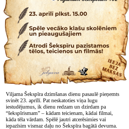
Viljama Šekspīra dzimšanas dienu pasaulē pieņemts
svinēt 23. aprīlī. Pat neskatoties viņa lugu
iestudējumus, ik dienu redzam un dzirdam pa
“šekspīrismam” – kādam teicienam, kādai filmai,
kāda tēla vārdam. Spēlē jautri atcerēsimies vai
iepazīsim vismaz daļu no Šekspīra bagātā devuma.