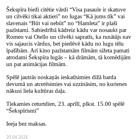
Šekspīra bieži citētie vārdi “Visa pasaule ir skatuve
un cilvēki tikai aktieri” no lugas “Kā jums tīk” vai
slavenais “Būt vai nebūt” no “Hamleta” ir plaši
pazīstami. Sabiedrībā kādreiz kādu var nosaukt par
Romeo vai Otello un cilvēki sapratīs, ka runātājs nav
vis sajaucis vārdus, bet piedēvē kādu no lugu tēlu
īpašībām. Arī kino pazīstamām filmām sižeta pamati
atrodami Šekspīra lugās – kā drāmām, tā komēdijām
un pat animācijas filmām
.
Spēlē jautrās noskaņās ieskatīsimies dižā barda
devumā un atcerēsimies vai uzzināsim, no kurienes
nākusi liela kultūras daļa.
Tiekamies ceturtdien, 23. aprīlī, plkst. 15.00 spēlē
“Šekspīrismi”
Ieeja bez maksas.
20.04.2026.