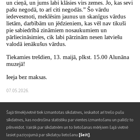
un cieņā, un jums labi klāsies virs zemes. Jo, kas sevi
pašu negodā, to arī citi negodās.” Šo vārdu
iedevesmoti, meklēsim jaunus un skanīgus vārdus
lietām, darbībām un jēdzieniem, kas vēl nav tikuši
pie sabiedrībā zināmiem nosaukumiem un
pārliecināsimies, cik labi pārzinām nesen latviešu
valodā ienākušus vārdus.
Tiekamies trešdien, 13. maijā, plkst. 15.00 Alunāna
muzejā!
Ieeja bez maksas.
07.05.2026.
Šajā tīmekļvietnē tiek izmantotas sīkdatnes, ieskaitot arī trešo pušu
Šajā tīmekļvietnē tiek izmantotas sīkdatnes, ieskaitot arī trešo pušu
sīkdatnes, kas nodrošina statistiku par vientes izmantošanu un palīdz to
sīkdatnes, kas nodrošina statistiku par vientes izmantošanu un palīdz to
pilnveidot. Vairāk par sīkdatnēm un to lietošanas mērķiem šajā vietnē
pilnveidot. Vairāk par sīkdatnēm un to lietošanas mērķiem šajā vietnē
lasiet paziņojumā par sīkdatņu lietošanu
lasiet paziņojumā par sīkdatņu lietošanu
[šeit]
[šeit]
.
.