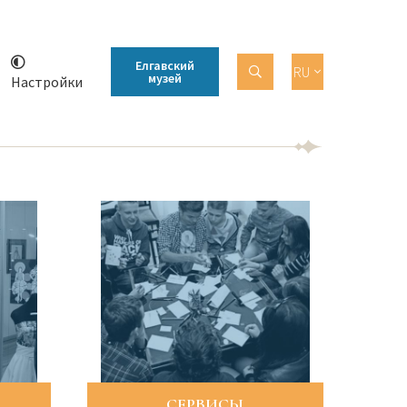
Елгавский
RU
музей
Настройки
СЕРВИСЫ